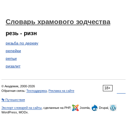
Словарь храмового зодчества
резь - ризн
резьба по дереву
репейки
репьи
ризалит
© Академик, 2000-2026
18+
Обратная связь:
Техподдержка
,
Реклама на сайте
👣 Путешествия
Экспорт словарей на сайты
, сделанные на PHP,
Joomla,
Drupal,
WordPress, MODx.